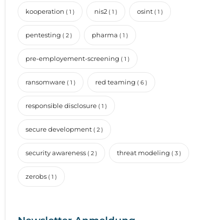
kooperation
nis2
osint
( 1 )
( 1 )
( 1 )
pentesting
pharma
( 2 )
( 1 )
pre-employement-screening
( 1 )
ransomware
red teaming
( 1 )
( 6 )
responsible disclosure
( 1 )
secure development
( 2 )
security awareness
threat modeling
( 2 )
( 3 )
zerobs
( 1 )