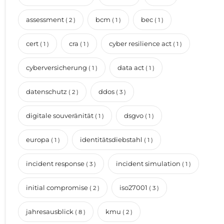
assessment
bcm
bec
( 2 )
( 1 )
( 1 )
cert
cra
cyber resilience act
( 1 )
( 1 )
( 1 )
cyberversicherung
data act
( 1 )
( 1 )
datenschutz
ddos
( 2 )
( 3 )
digitale souveränität
dsgvo
( 1 )
( 1 )
europa
identitätsdiebstahl
( 1 )
( 1 )
incident response
incident simulation
( 3 )
( 1 )
initial compromise
iso27001
( 2 )
( 3 )
jahresausblick
kmu
( 8 )
( 2 )