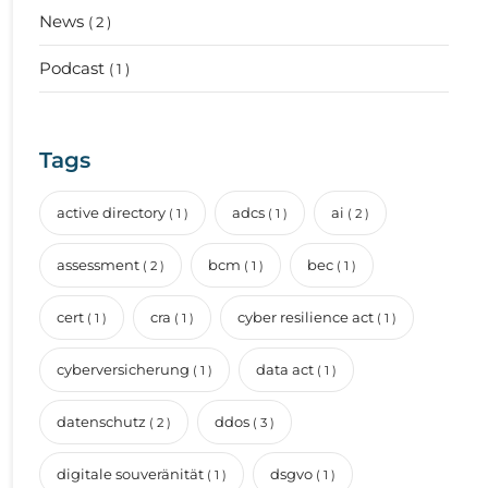
News
( 2 )
Podcast
( 1 )
Tags
active directory
adcs
ai
( 1 )
( 1 )
( 2 )
assessment
bcm
bec
( 2 )
( 1 )
( 1 )
cert
cra
cyber resilience act
( 1 )
( 1 )
( 1 )
cyberversicherung
data act
( 1 )
( 1 )
datenschutz
ddos
( 2 )
( 3 )
digitale souveränität
dsgvo
( 1 )
( 1 )