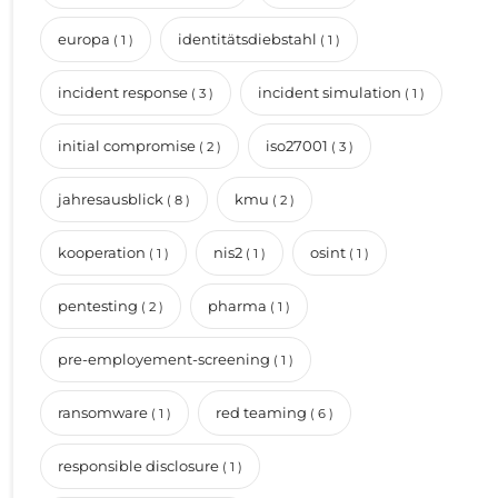
europa
identitätsdiebstahl
( 1 )
( 1 )
incident response
incident simulation
( 3 )
( 1 )
initial compromise
iso27001
( 2 )
( 3 )
jahresausblick
kmu
( 8 )
( 2 )
kooperation
nis2
osint
( 1 )
( 1 )
( 1 )
pentesting
pharma
( 2 )
( 1 )
pre-employement-screening
( 1 )
ransomware
red teaming
( 1 )
( 6 )
responsible disclosure
( 1 )