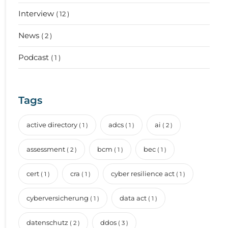
Interview
( 12 )
News
( 2 )
Podcast
( 1 )
Tags
active directory
adcs
ai
( 1 )
( 1 )
( 2 )
assessment
bcm
bec
( 2 )
( 1 )
( 1 )
cert
cra
cyber resilience act
( 1 )
( 1 )
( 1 )
cyberversicherung
data act
( 1 )
( 1 )
datenschutz
ddos
( 2 )
( 3 )