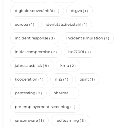
digitale souveränität
dsgvo
( 1 )
( 1 )
europa
identitätsdiebstahl
( 1 )
( 1 )
incident response
incident simulation
( 3 )
( 1 )
initial compromise
iso27001
( 2 )
( 3 )
jahresausblick
kmu
( 8 )
( 2 )
kooperation
nis2
osint
( 1 )
( 1 )
( 1 )
pentesting
pharma
( 2 )
( 1 )
pre-employement-screening
( 1 )
ransomware
red teaming
( 1 )
( 6 )