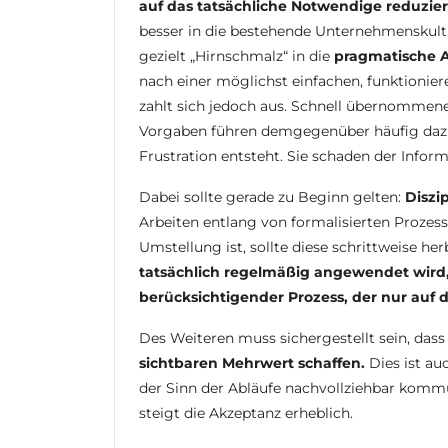
auf das tatsächliche Notwendige reduzier
besser in die bestehende Unternehmenskultur
gezielt „Hirnschmalz“ in die
pragmatische A
nach einer möglichst einfachen, funktioni
zahlt sich jedoch aus. Schnell übernommen
Vorgaben führen demgegenüber häufig daz
Frustration entsteht. Sie schaden der Infor
Dabei sollte gerade zu Beginn gelten:
Diszi
Arbeiten entlang von formalisierten Prozesse
Umstellung ist, sollte diese schrittweise he
tatsächlich regelmäßig angewendet wird, i
berücksichtigender Prozess, der nur auf d
Des Weiteren muss sichergestellt sein, dass
sichtbaren Mehrwert schaffen.
Dies ist au
der Sinn der Abläufe nachvollziehbar komm
steigt die Akzeptanz erheblich.