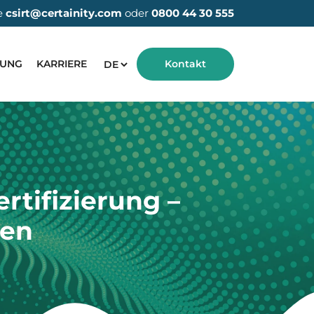
e
csirt@certainity.com
oder
0800 44 30 555
HUNG
KARRIERE
Kontakt
rtifizierung –
zen