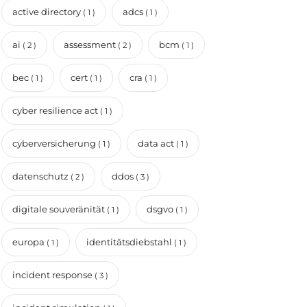
active directory
adcs
( 1 )
( 1 )
ai
assessment
bcm
( 2 )
( 2 )
( 1 )
bec
cert
cra
( 1 )
( 1 )
( 1 )
cyber resilience act
( 1 )
cyberversicherung
data act
( 1 )
( 1 )
datenschutz
ddos
( 2 )
( 3 )
digitale souveränität
dsgvo
( 1 )
( 1 )
europa
identitätsdiebstahl
( 1 )
( 1 )
incident response
( 3 )