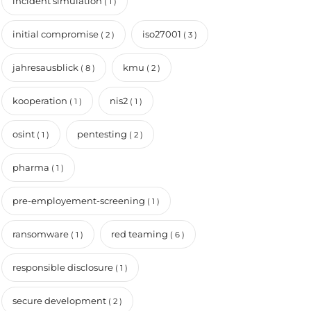
incident simulation
( 1 )
initial compromise
iso27001
( 2 )
( 3 )
jahresausblick
kmu
( 8 )
( 2 )
kooperation
nis2
( 1 )
( 1 )
osint
pentesting
( 1 )
( 2 )
pharma
( 1 )
pre-employement-screening
( 1 )
ransomware
red teaming
( 1 )
( 6 )
responsible disclosure
( 1 )
secure development
( 2 )