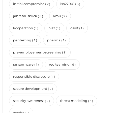
initial compromise
iso27001
( 2 )
( 3 )
jahresausblick
kmu
( 8 )
( 2 )
kooperation
nis2
osint
( 1 )
( 1 )
( 1 )
pentesting
pharma
( 2 )
( 1 )
pre-employement-screening
( 1 )
ransomware
red teaming
( 1 )
( 6 )
responsible disclosure
( 1 )
secure development
( 2 )
security awareness
threat modeling
( 2 )
( 3 )
zerobs