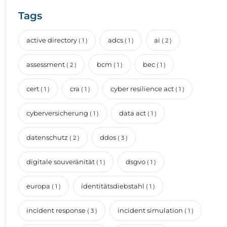
Tags
active directory
adcs
ai
( 1 )
( 1 )
( 2 )
assessment
bcm
bec
( 2 )
( 1 )
( 1 )
cert
cra
cyber resilience act
( 1 )
( 1 )
( 1 )
cyberversicherung
data act
( 1 )
( 1 )
datenschutz
ddos
( 2 )
( 3 )
digitale souveränität
dsgvo
( 1 )
( 1 )
europa
identitätsdiebstahl
( 1 )
( 1 )
incident response
incident simulation
( 3 )
( 1 )